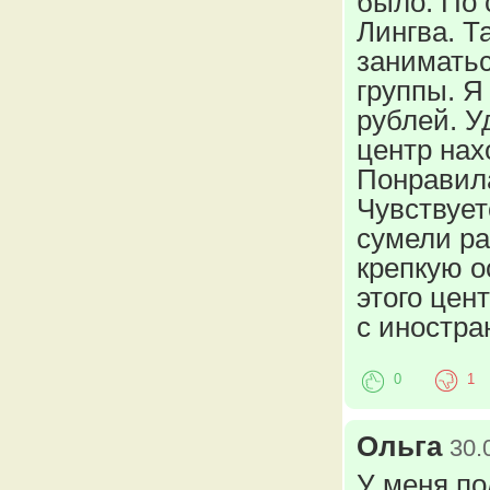
было. По 
Лингва. Т
заниматьс
группы. Я
рублей. У
центр нах
Понравила
Чувствует
сумели ра
крепкую о
этого цен
с иностра
0
1
Ольга
30.
У меня по