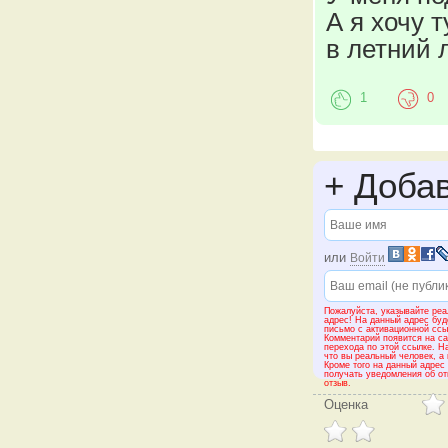
А я хочу 
в летний 
1
0
+
Добав
или
Войти
Пожалуйста, указывайте реа
адрес! На данный адрес буд
письмо с активационной ссы
Комментарий появится на са
перехода по этой ссылке. Н
что вы реальный человек, а 
Кроме того на данный адрес
получать уведомления об от
отзыв.
Оценка